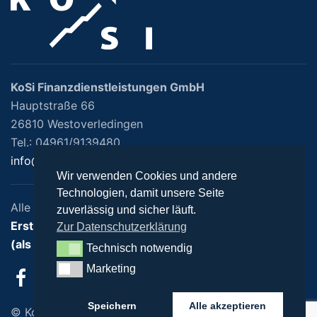
KoSi Finanzdienstleistungen GmbH
Hauptstraße 66
26810 Westoverledingen
Tel.: 04961/9139480
info@kosi-finanz.de
Wir verwenden Cookies und andere
Technologien, damit unsere Seite
Alle Rechte vorbehalten
zuverlässig und sicher läuft.
Erstinformation nach §15 VersVermV
Zur Datenschutzerklärung
(als PDF anzeigen / herunterladen)
Technisch notwendig
Technisch notwendig
Marketing
Marketing
Speichern
Alle akzeptieren
© KoSi Finanzdienstleistungen GmbH | 2022 |