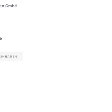
ngen GmbH
e
EINBAREN