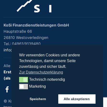
KoSi Finanzdienstleistungen GmbH
Hauptstraße 66
26810 Westoverledingen
Tel.: 04961/9139480
info@kosi-finanz.de
Wir verwenden Cookies und andere
Technologien, damit unsere Seite
Alle Rechte vorbehalten
zuverlässig und sicher läuft.
Erstinformation nach §15 VersVermV
Zur Datenschutzerklärung
(als PDF anzeigen / herunterladen)
Technisch notwendig
Technisch notwendig
Marketing
Marketing
Speichern
Alle akzeptieren
© KoSi Finanzdienstleistungen GmbH | 2022 |