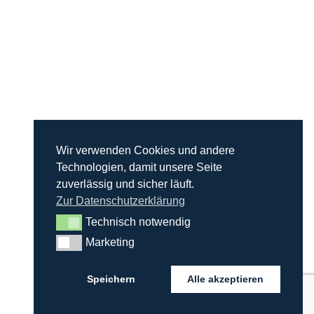
KoSi Finanzdienstleistungen GmbH
Hauptstraße 66
26810 Westoverledingen
Tel.: 04961/9139480
info@kosi-finanz.de
Wir verwenden Cookies und andere
Technologien, damit unsere Seite
Alle Rechte vorbehalten
zuverlässig und sicher läuft.
Erstinformation nach §15 VersVermV
Zur Datenschutzerklärung
(als PDF anzeigen / herunterladen)
Technisch notwendig
Technisch notwendig
Marketing
Marketing
Speichern
Alle akzeptieren
© KoSi Finanzdienstleistungen GmbH | 2022 |
Impressum
|
Datenschutz