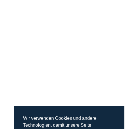
KoSi Finanzdienstleistungen GmbH
Hauptstraße 66
26810 Westoverledingen
Tel.: 04961/9139480
info@kosi-finanz.de
Wir verwenden Cookies und andere
Technologien, damit unsere Seite