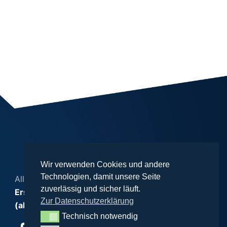
Wir verwenden Cookies und andere
Technologien, damit unsere Seite
Alle Rechte vorbehalten
zuverlässig und sicher läuft.
Erstinformation nach §15 VersVermV
Zur Datenschutzerklärung
(als PDF anzeigen / herunterladen)
Technisch notwendig
Technisch notwendig